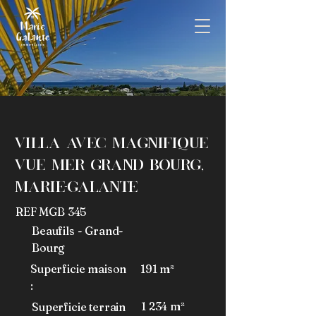
Agence immobiliEre A
Marie-Galante
Villa avec magnifique
vue mer Grand Bourg,
Marie-Galante
REF MGB 345
Beaufils - Grand-
Bourg
Superficie maison
191 m²
:
1 234 m²
Superficie terrain