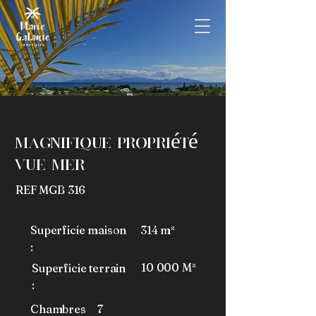
Agence immobiliEre A
Marie-Galante
Magnifique Propriété
vue mer
REF MGB 316
Superficie maison
314 m²
:
10 000 M²
Superficie terrain
:
Chambres
7